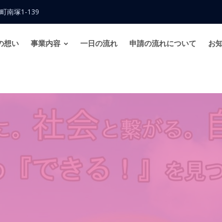
町南塚1-139
の想い
事業内容
一日の流れ
申請の流れについて
お